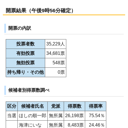
開票結果（午後9時56分確定）
開票の内訳
投票者数
35,229人
有効投票
34,681票
無効投票
548票
持ち帰り・その他
0票
候補者別得票数調べ
区分
候補者氏名
党派
得票数
得票率
当選
ほしの順一郎
無所属
26,198票
75.54％
海津にいな
無所属
8,483票
24.46％