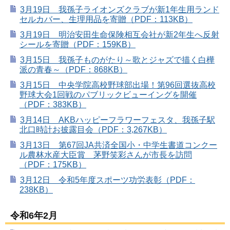
3月19日 我孫子ライオンズクラブが新1年生用ランド
セルカバー、生理用品を寄贈（PDF：113KB）
3月19日 明治安田生命保険相互会社が新2年生へ反射
シールを寄贈（PDF：159KB）
3月15日 我孫子ものがたり～歌とジャズで描く白樺
派の青春～（PDF：868KB）
3月15日 中央学院高校野球部出場！第96回選抜高校
野球大会1回戦のパブリックビューイングを開催
（PDF：383KB）
3月14日 AKBハッピーフラワーフェスタ、我孫子駅
北口時計お披露目会（PDF：3,267KB）
3月13日 第67回JA共済全国小・中学生書道コンクー
ル農林水産大臣賞 茅野笑彩さんが市長を訪問
（PDF：175KB）
3月12日 令和5年度スポーツ功労表彰（PDF：
238KB）
令和6年2月