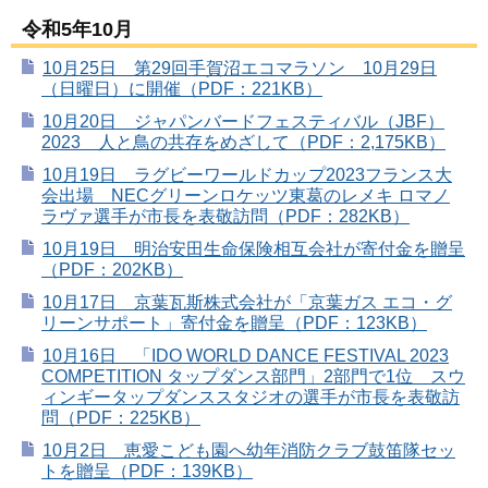
令和5年10月
10月25日 第29回手賀沼エコマラソン 10月29日
（日曜日）に開催（PDF：221KB）
10月20日 ジャパンバードフェスティバル（JBF）
2023 人と鳥の共存をめざして（PDF：2,175KB）
10月19日 ラグビーワールドカップ2023フランス大
会出場 NECグリーンロケッツ東葛のレメキ ロマノ
ラヴァ選手が市長を表敬訪問（PDF：282KB）
10月19日 明治安田生命保険相互会社が寄付金を贈呈
（PDF：202KB）
10月17日 京葉瓦斯株式会社が「京葉ガス エコ・グ
リーンサポート」寄付金を贈呈（PDF：123KB）
10月16日 「IDO WORLD DANCE FESTIVAL 2023
COMPETITION タップダンス部門」2部門で1位 スウ
ィンギータップダンススタジオの選手が市長を表敬訪
問（PDF：225KB）
10月2日 恵愛こども園へ幼年消防クラブ鼓笛隊セッ
トを贈呈（PDF：139KB）