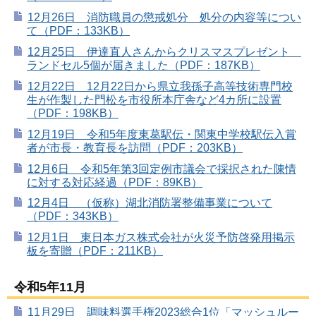
12月26日 消防職員の懲戒処分 処分の内容等につい
て（PDF：133KB）
12月25日 伊達直人さんからクリスマスプレゼント
ランドセル5個が届きました（PDF：187KB）
12月22日 12月22日から県立我孫子高等技術専門校
生が作製した門松を市役所本庁舎など4カ所に設置
（PDF：198KB）
12月19日 令和5年度東葛駅伝・関東中学校駅伝入賞
者が市長・教育長を訪問（PDF：203KB）
12月6日 令和5年第3回定例市議会で採択された陳情
に対する対応経過（PDF：89KB）
12月4日 （仮称）湖北消防署整備事業について
（PDF：343KB）
12月1日 東日本ガス株式会社が火災予防啓発用掲示
板を寄贈（PDF：211KB）
令和5年11月
11月29日 調味料選手権2023総合1位「マッシュルー