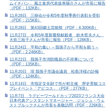
ムイチバン」 風土食房代表坂巻陽介さんが市長に報告
（PDF：132KB）
11月28日 三樹会が令和5年度秋季善行表彰を受彰
（PDF：215KB）
11月28日 第43回郷土芸能祭（PDF：6,300KB）
11月27日 令和5年度新嘗祭献穀者 鈴木哲夫さん、
大炊三枝子さんが市長に報告（PDF：128KB）
11月24日 平和の集い ～我孫子から平和を願う～
（PDF：2,246KB）
11月22日 我孫子市消防職員の不祥事について
（PDF：135KB）
11月20日 現 我孫子市議会議員 松島洋様の訃報
（PDF：124KB）
11月14日 市指定文化財で市が初主催 歴史景観コス
プレイベント「アビコス」（PDF：277KB）
11月7日 ラグビーワールドカップ2023フランス大会
日本代表アシスタントマネージャー ジョシュ・ウェ
ストブルックさんが市長を表敬訪問（PDF：226KB）