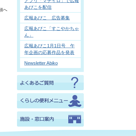
アプリ「マチイロ」で広報
あびこを配信
頭へ
広報あびこ 広告募集
広報あびこ「すこやかちゃ
ん」
広報あびこ1月1日号 午
年企画の応募作品を発表
Newsletter Abiko