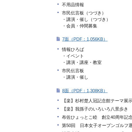
不用品情報
市民伝言板（つづき）
・講演・催し（つづき）
・会員・仲間募集
7面（PDF：1,056KB）
情報ひろば
・イベント
・講演・講座・教室
市民伝言板
・講演・催し
8面（PDF：1,308KB）
【楽】杉村楚人冠記念館テーマ展
【楽】我孫子のいろいろ八景歩き
布佐ひょっとこ睦 創立40周年記
第50回 日本女子オープンゴルフ