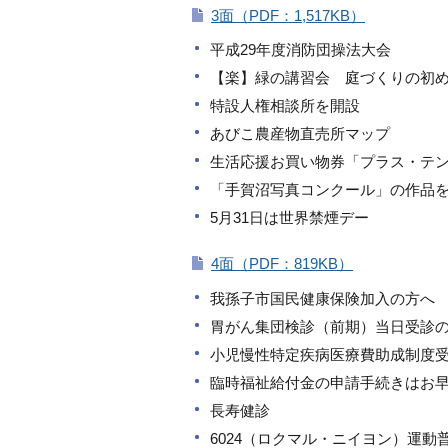
3面（PDF：1,517KB）
平成29年度消防団操法大会
【楽】緑の講習会 庭づくりの初
特設人権相談所を開設
あびこ農産物直売所マップ
生活応援お買い物券「プラス・テ
「手賀沼写真コンクール」の作品
5月31日は世界禁煙デー
4面（PDF：819KB）
我孫子市国民健康保険加入の方へ
胃がん集団検診（前期）当日受診
小児慢性特定疾病医療費助成制度
臨時福祉給付金の申請手続きはお
長寿健診
6024（ロクマル・ニイヨン）運動