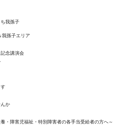
まち我孫子
～
＆我孫子エリア
ン記念講演会
ン
ます
せんか
扶養・障害児福祉・特別障害者の各手当受給者の方へ～