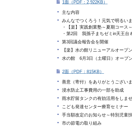
1面（PDF：2,922KB）
主な内容
みんなでつくろう！元気で明るい
・【楽】実践創業塾～夏期コース
・第2回 我孫子まちゼミin天王台
第3回議会報告会を開催
【楽】水の館リニューアルオープ
水の館 6月3日（土曜日）オープ
2面（PDF：815KB）
善意（寄付）をありがとうござい
浸水防止工事費用の一部を助成
雨水貯留タンクの有効活用をしま
こども発達センター療育セミナー
手当額改定のお知らせ～特別児童
市の節電の取り組み