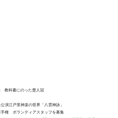
示 教科書にのった楚人冠
念公演江戸里神楽の世界「八雲神詠」
選手権 ボランティアスタッフを募集