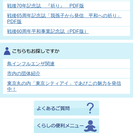
戦後70年記念誌 『祈り』 PDF版
戦後65周年記念誌「我孫子から発信 平和への祈り」
PDF版
戦後60周年平和事業記念誌（PDF版）
鳥インフルエンザ関連
市内の団体紹介
東京丸の内「東京シティアイ」であびこの魅力を発信
中！