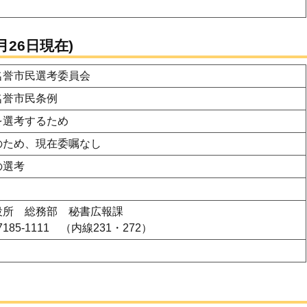
月26日現在)
名誉市民選考委員会
名誉市民条例
を選考するため
のため、現在委嘱なし
の選考
役所 総務部 秘書広報課
7185-1111 （内線231・272）