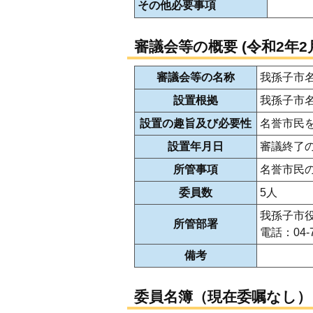
その他必要事項
審議会等の概要 (令和2年2
審議会等の名称
我孫子市
設置根拠
我孫子市
設置の趣旨及び必要性
名誉市民
設置年月日
審議終了
所管事項
名誉市民
委員数
5人
我孫子市
所管部署
電話：04-
備考
委員名簿（現在委嘱なし）