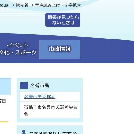
ingual
携帯版
音声読み上げ・文字拡大
名誉市民
名誉市民受称者
7日
我孫子市名誉市民選考委員
会