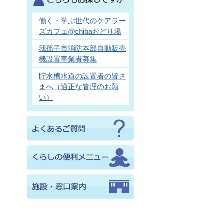
働く・学ぶ世代のケアラー
ズカフェ@chibaおどり場
我孫子市消防本部自動販売
機設置事業者募集
貯水槽水道の設置者の皆さ
まへ（適正な管理のお願
い）