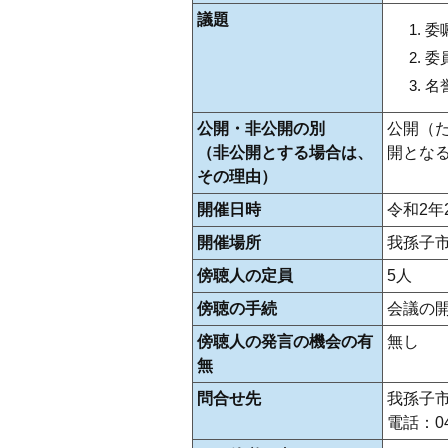
議題
委
委
名
公開・非公開の別
公開（
（非公開とする場合は、
開とな
その理由）
開催日時
令和2年
開催場所
我孫子
傍聴人の定員
5人
傍聴の手続
会議の
傍聴人の発言の機会の有
無し
無
問合せ先
我孫子
電話：04