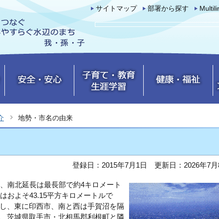
サイトマップ
部署から探す
Multil
介
地勢・市名の由来
登録日：2015年7月1日
更新日：2026年7月
ル、南北延長は最長部で約4キロメート
はおよそ43.15平方キロメートルで
し、東に印西市、南と西は手賀沼を隔
、茨城県取手市・北相馬郡利根町と隣