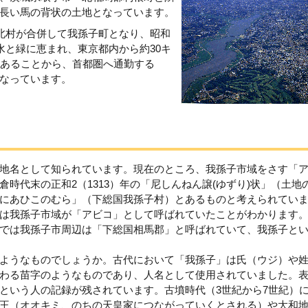
長い馬の背状の土地となっています。
湖北村が合併して我孫子町となり、昭和
水と緑に恵まれ、東京都内から約30キ
にあることから、首都圏へ通勤する
なっています。
地名として知られています。現在のところ、我孫子市域をさす「
時代末の正和2（1313）年の「尼しんねん譲(ゆずり)状」（土地
にあひこのむら」（下総国我孫子村）とあるものと考えられてい
は我孫子市域が「アビコ」として呼ばれていたことがわかります
では我孫子市周辺は「下総国相馬郡」と呼ばれていて、我孫子と
ようなものでしょうか。古代において「我孫子」は氏（ウジ）や
わる苗字のようなものであり、人名として使用されていました。
という人の記録が残されています。古墳時代（3世紀から7世紀）
王（オオキミ、のちの天皇家につながっていくとされる）や大和