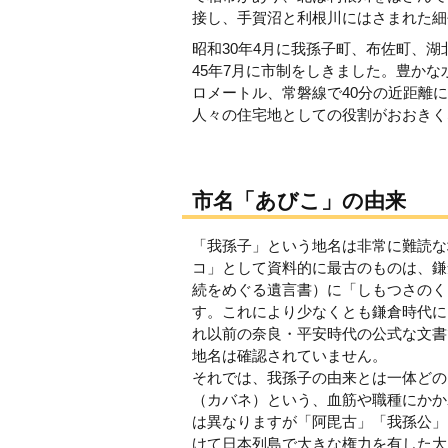
接し、手賀沼と利根川にはさまれた細
昭和30年4月に我孫子町、布佐町、
45年7月に市制をしきました。豊かな
ロメートル、常磐線で40分の近距離
人々の住宅地としての役割がおおきく
市名「あびこ」の由来
「我孫子」という地名は非常に難読な
コ」として資料的に最古のものは、鎌倉
続をめぐる遺言書）に「しもつさのく
す。これにより少なくとも鎌倉時代に
れ以前の奈良・平安時代の公式な文書
地名は確認されていません。
それでは、我孫子の由来とは一体どの
（カバネ）という、血筋や職種にかか
は異なりますが「阿毘古」「我孫公」
けて日本列島で大きな権力を有した大