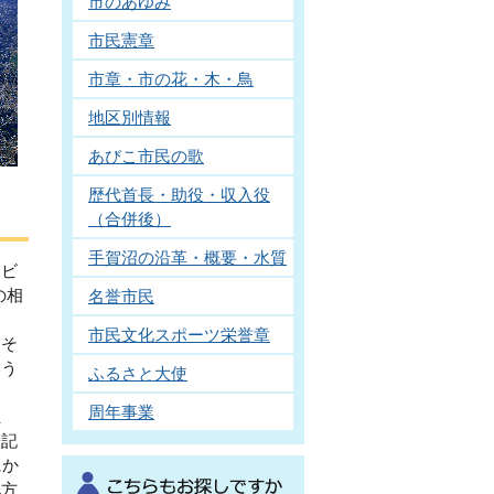
市のあゆみ
市民憲章
市章・市の花・木・鳥
地区別情報
あびこ市民の歌
歴代首長・助役・収入役
（合併後）
手賀沼の沿革・概要・水質
アビ
の相
名誉市民
ま
市民文化スポーツ栄誉章
。そ
いう
ふるさと大使
周年事業
姓
表記
にか
地方