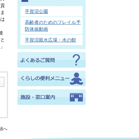
ら貢
手賀沼公園
れま
のは
高齢者のためのフレイル予
防体操動画
後
たと
手賀沼親水広場・水の館
子」
頭へ