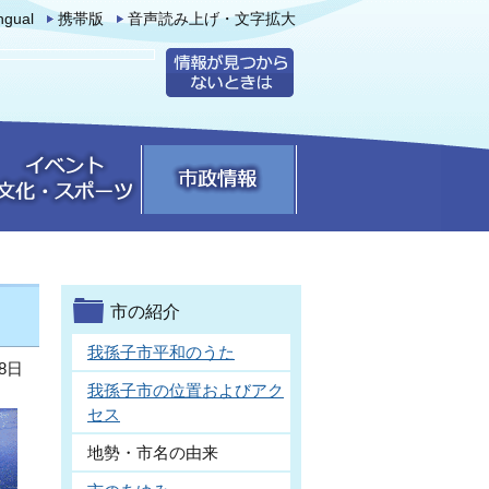
ingual
携帯版
音声読み上げ・文字拡大
市の紹介
我孫子市平和のうた
8日
我孫子市の位置およびアク
セス
地勢・市名の由来