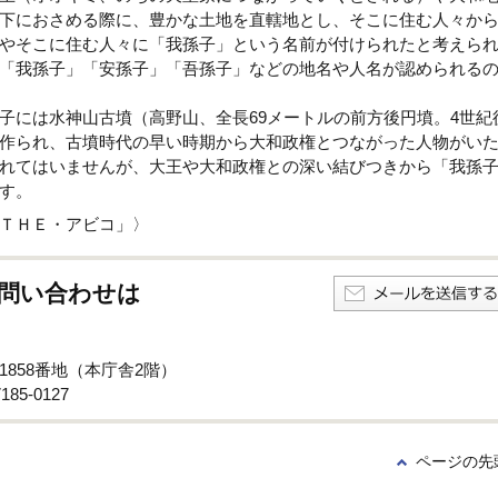
下におさめる際に、豊かな土地を直轄地とし、そこに住む人々か
やそこに住む人々に「我孫子」という名前が付けられたと考えら
「我孫子」「安孫子」「吾孫子」などの地名や人名が認められる
子には水神山古墳（高野山、全長69メートルの前方後円墳。4世紀
作られ、古墳時代の早い時期から大和政権とつながった人物がい
れてはいませんが、大王や大和政権との深い結びつきから「我孫
す。
ＴＨＥ・アビコ」〉
問い合わせは
子1858番地（本庁舎2階）
85-0127
ページの先