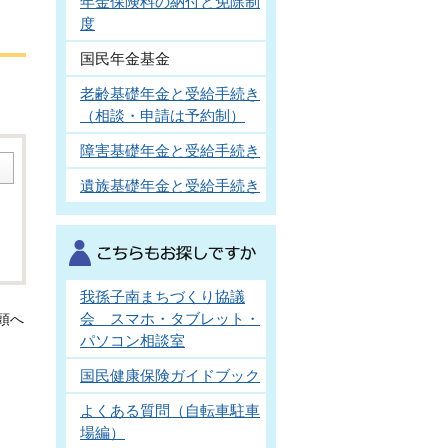
年金保険料の納付と免除制
度
国民年金基金
老齢基礎年金と受給手続き
（相談・申請は予約制）
障害基礎年金と受給手続き
遺族基礎年金と受給手続き
我孫子南まちづくり協議
会 スマホ・タブレット・
頭へ
パソコン相談室
国民健康保険ガイドブック
よくある質問（自転車駐車
場編）