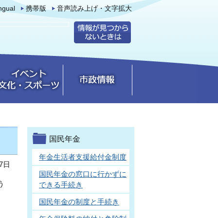
ingual
携帯版
音声読み上げ・文字拡大
国民年金
年金生活者支援給付金制度
7日
国民年金の窓口に行かずに
う
できる手続き
国民年金の制度と手続き