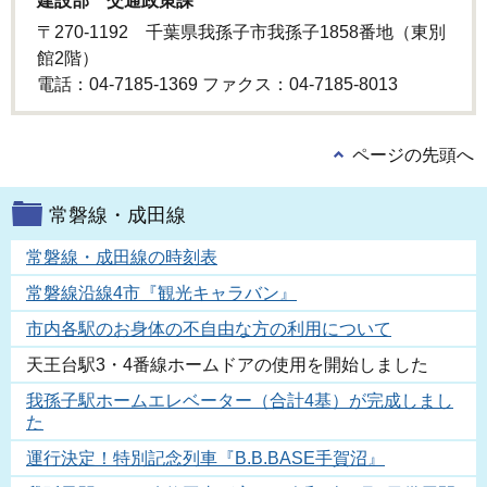
建設部 交通政策課
〒270-1192 千葉県我孫子市我孫子1858番地（東別
館2階）
電話：04-7185-1369 ファクス：04-7185-8013
ページの先頭へ
常磐線・成田線
常磐線・成田線の時刻表
常磐線沿線4市『観光キャラバン』
市内各駅のお身体の不自由な方の利用について
天王台駅3・4番線ホームドアの使用を開始しました
我孫子駅ホームエレベーター（合計4基）が完成しまし
た
運行決定！特別記念列車『B.B.BASE手賀沼』