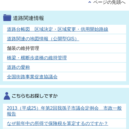
ページの先頭へ
道路関連情報
道路台帳図 区域決定・区域変更・供用開始路線
道路関連の地図情報（公開型GIS）
舗装の維持管理
橋梁・横断歩道橋の維持管理
道路の愛称
全国街路事業促進協議会
2013（平成25）年第2回我孫子市議会定例会 市政一般
報告
なぜ前年中の所得で保険税を算定するのですか？