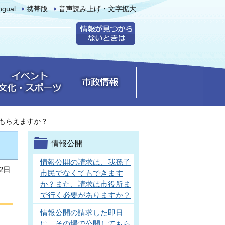
ingual
携帯版
音声読み上げ・文字拡大
もらえますか？
情報公開
情報公開の請求は、我孫子
2日
市民でなくてもできます
か？また、請求は市役所ま
で行く必要がありますか？
情報公開の請求した即日
に、その場で公開してもら