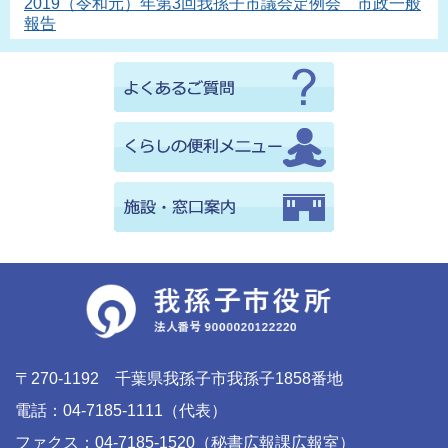
2019（令和元）年第3回我孫子市議会定例会 市政一般
報告
〒270-1192 千葉県我孫子市我孫子1858番地
電話：04-7185-1111（代表）
ファクス：04-7185-1520（秘書広報課広報室）