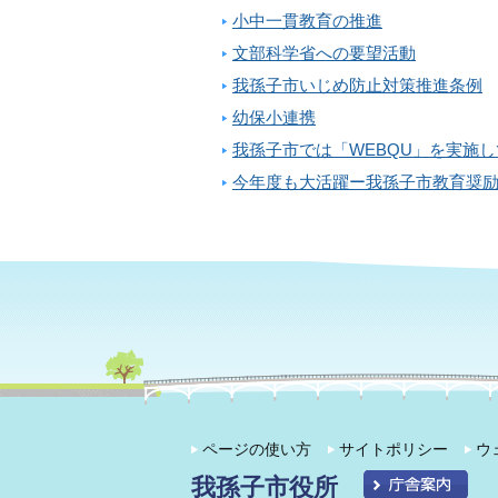
小中一貫教育の推進
文部科学省への要望活動
我孫子市いじめ防止対策推進条例
幼保小連携
我孫子市では「WEBQU」を実施
今年度も大活躍ー我孫子市教育奨
ページの使い方
サイトポリシー
ウ
我孫子市役所