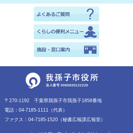
〒270-1192 千葉県我孫子市我孫子1858番地
電話：04-7185-1111（代表）
ファクス：04-7185-1520（秘書広報課広報室）