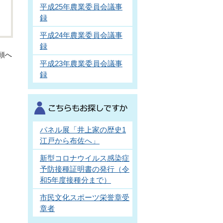
平成25年農業委員会議事
録
平成24年農業委員会議事
録
頭へ
平成23年農業委員会議事
録
パネル展「井上家の歴史1
江戸から布佐へ」
新型コロナウイルス感染症
予防接種証明書の発行（令
和5年度接種分まで）
市民文化スポーツ栄誉章受
章者