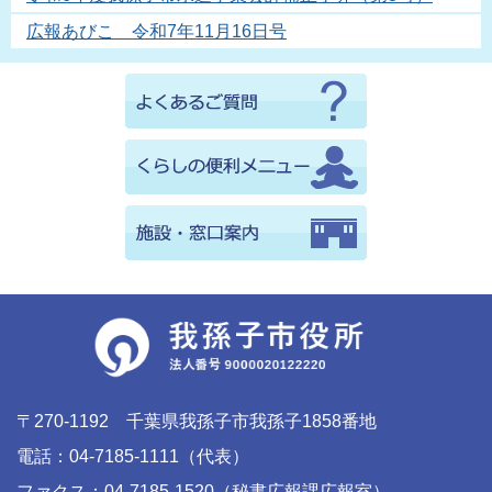
広報あびこ 令和7年11月16日号
〒270-1192 千葉県我孫子市我孫子1858番地
電話：04-7185-1111（代表）
ファクス：04-7185-1520（秘書広報課広報室）