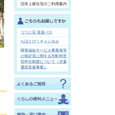
旧井上家住宅のご利用案内
つつじ荘 送迎バス
ちばとぴ！チャンネル
障害福祉サービス事業者等
の指定等に関する市町村意
見申出制度について（児童
通所支援事業）