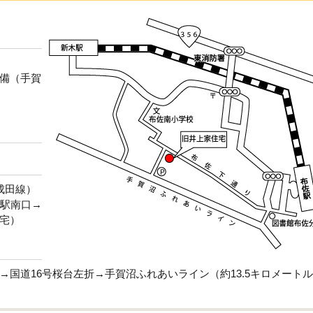
備（手賀
成田線）
佐駅南口→
宅）
国道16号桜台左折→手賀沼ふれあいライン（約13.5キロメート