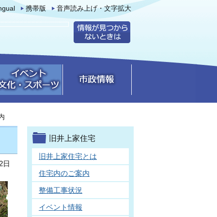
ingual
携帯版
音声読み上げ・文字拡大
内
旧井上家住宅
旧井上家住宅とは
2日
住宅内のご案内
整備工事状況
イベント情報