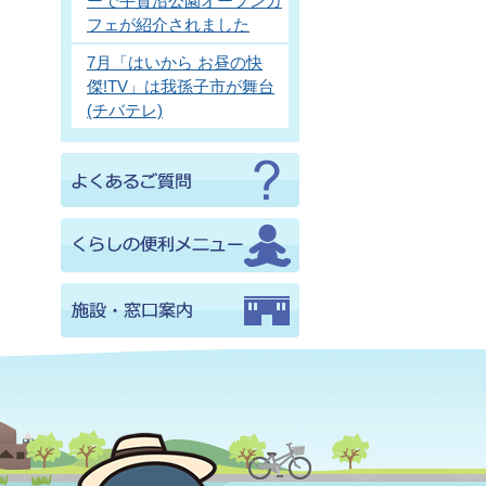
ーで手賀沼公園オープンカ
フェが紹介されました
7月「はいから お昼の快
傑!TV」は我孫子市が舞台
(チバテレ)