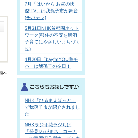
7月「はいから お昼の快
傑!TV」は我孫子市が舞台
(チバテレ)
5月31日NHK首都圏ネット
ワーク(移住の不安を解消
子育てにやさしいまちづく
り)
4月20日「bayfmYOU遊チ
バ」は我孫子の夕日！
頭へ
NHK「ひるまえほっと」
で我孫子市が紹介されまし
た
NHKラジオ花ラジちば
「発見!わがまち」コーナ