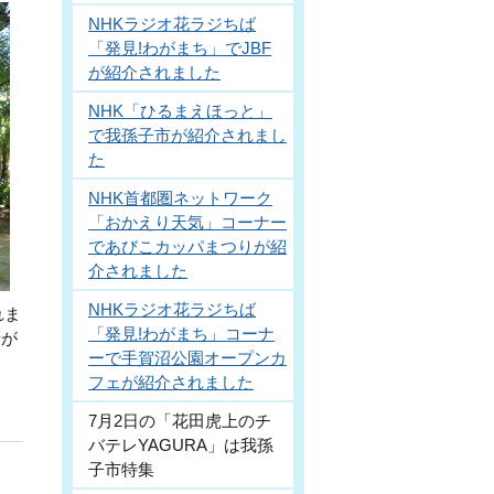
NHKラジオ花ラジちば
「発見!わがまち」でJBF
が紹介されました
NHK「ひるまえほっと」
で我孫子市が紹介されまし
た
NHK首都圏ネットワーク
「おかえり天気」コーナー
であびこカッパまつりが紹
介されました
NHKラジオ花ラジちば
れま
「発見!わがまち」コーナ
者が
ーで手賀沼公園オープンカ
フェが紹介されました
7月2日の「花田虎上のチ
バテレYAGURA」は我孫
子市特集