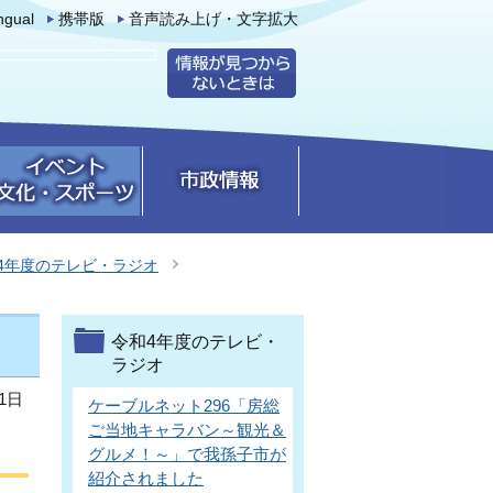
ingual
携帯版
音声読み上げ・文字拡大
4年度のテレビ・ラジオ
令和4年度のテレビ・
ラジオ
1日
ケーブルネット296「房総
ご当地キャラバン～観光＆
グルメ！～」で我孫子市が
紹介されました