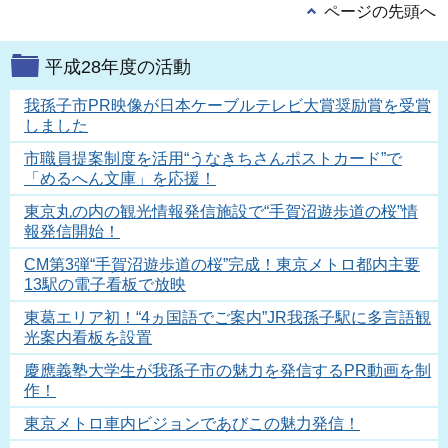
ページの先頭へ
平成28年度の活動
我孫子市PR映像が日本ケーブルテレビ大賞奨励賞を受賞
しました
市職員提案制度を活用“うなきちさんポストカード”で
「めるへん文庫」を応援！
東京丸の内の観光情報発信施設で“手賀沼遊歩道の桜”情
報発信開始！
CM第3弾“手賀沼遊歩道の桜”完成！東京メトロ都内主要
13駅の電子看板で放映
東葛エリア初！“4ヵ国語でご案内”JR我孫子駅に多言語観
光案内看板を設置
慶應義塾大学生が我孫子市の魅力を発信するPR動画を制
作！
東京メトロ車内ビジョンであびこの魅力発信！