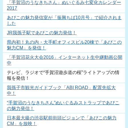
「手賀沼のうなきちさん」ぬいぐるみ七変化カレンダー
2017
あびこの魅力発信室が「振興ちば10月号」で紹介されま
した
JR我孫子駅であびこの魅力発信！
県内初！丸の内・大手町オフィスビル20棟で「あびこの
魅力CM」を発信！
「手賀沼花火大会2016」インターネット生中継動画公開
中
テレビ、ラジオで“手賀沼遊歩道の桜”ライトアップの情
報を発信！
我孫子市観光ガイドブック「ABI ROAD」配置先拡大
中！
“手賀沼のうなきちさん”ぬいぐるみストラップであびこ
の魅力発信！
日本最大級の渋谷駅前街頭ビジョンで「あびこの魅力
CM」を放映！