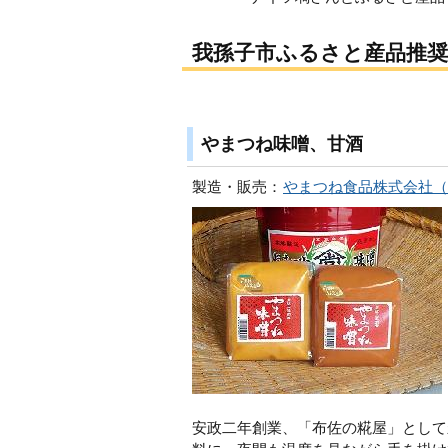
我孫子市ふるさと産品推奨
やまつね味噌、甘酒
製造・販売：
やまつね食品株式会社（
安政二年創業、「布佐の糀屋」として