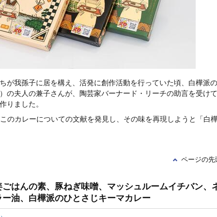
ちが我孫子に居を構え、活発に創作活動を行っていた頃、白樺派
）の夫人の兼子さんが、陶芸家バーナード・リーチの助言を受け
作りました。
がこのカレーについての文献を発見し、その味を再現しようと「白
ページの先
姜ごはんの素、豚ねぎ味噌、マッシュルームイチバン、
ラー油、白樺派のひとさじキーマカレー