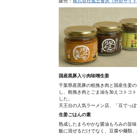
販売：
株式会社風土食房（外部サイト
国産黒豚入り肉味噌生姜
千葉県産黒豚の粗挽き肉と国産生姜の
し、粗挽き肉とごま油を加えコトコト
した。
天王台の人気ラーメン店、「豆でっぽ
生姜ごはんの素
熟成したまろやかな醤油もろみの旨味
飯に混ぜるだけでなく、豆腐や麺類、