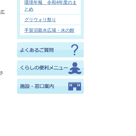
環境年報 令和4年度のま
とめ
に広
グリウォリ祭り
手賀沼親水広場・水の館
さ