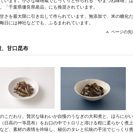
ています。小さな味噌蔵でじっくりと作られる「やまつね味噌」
。「千葉県優良県産品」にも推奨されています。
甘さを最大限に引き出して作られています。無添加で、米の糖化
晦日には神社などでも、ふるまわれています。
ページの先
煮、甘口昆布
のこだわり。贅沢な味わいが自慢のうなぎの大和煮と、ほろにが
（日高の一等昆布）をお口の中でトロリと溶ける程に柔らかく煮
など、素材の表情を吟味し、秘伝のタレと伝統の手法でじっくり