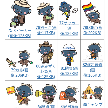
77サッカー
76抱っこ(画
78LGBT(画
(画
75ベビーカー
像:117KB)
像:202KB)
像:136KB)
(画像:123KB)
82横断歩道
80みみずく
81防災(画
79散歩(画
(画
土偶(画
像:133KB)
像:206KB)
像:165KB)
像:135KB)
86キャンプ
85AED(画
84監督(画