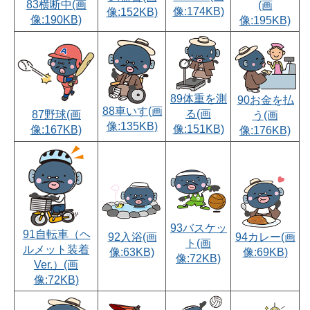
83横断中(画
(画
像:174KB)
像:152KB)
像:190KB)
像:195KB)
89体重を測
90お金を払
88車いす(画
る(画
87野球(画
う(画
像:135KB)
像:151KB)
像:167KB)
像:176KB)
93バスケッ
91自転車（ヘ
94カレー(画
92入浴(画
ト(画
ルメット装着
像:69KB)
像:63KB)
像:72KB)
Ver.）(画
像:72KB)