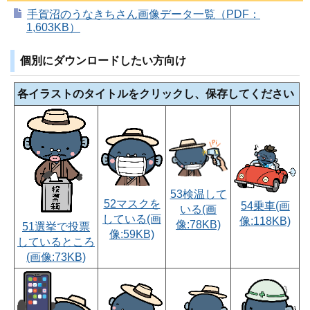
手賀沼のうなきちさん画像データ一覧（PDF：
1,603KB）
個別にダウンロードしたい方向け
各イラストのタイトルをクリックし、保存してください
53検温して
52マスクを
54乗車(画
いる(画
している(画
像:118KB)
像:78KB)
51選挙で投票
像:59KB)
しているところ
(画像:73KB)