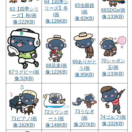
64【四季シ
65虫眼鏡
リーズ】冬
63【四季シリ
66SDGs(画
(画
(画
ーズ】秋(画
像:133KB)
像:82KB)
像:126KB)
像:122KB)
70シャボン
69ありがと
68花束(画
玉(画
う(画
67ラグビー(画
像:122KB)
像:133KB)
像:95KB)
像:52KB)
73うなぎ
72スワンボ
74ゴルフ(画
(画
71ピアノ(画
ート(画
像:102KB)
像:207KB)
像:162KB)
像:148KB)