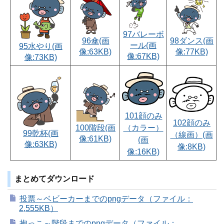
97バレーボ
98ダンス(画
96傘(画
ール(画
95水やり(画
像:77KB)
像:63KB)
像:67KB)
像:73KB)
101顔のみ
102顔のみ
（カラー）
100階段(画
99乾杯(画
（線画）(画
像:61KB)
(画
像:63KB)
像:8KB)
像:16KB)
まとめてダウンロード
投票～ベビーカーまでのpngデータ（ファイル：
2,555KB）
抱っこ～階段までのpngデータ（ファイル：