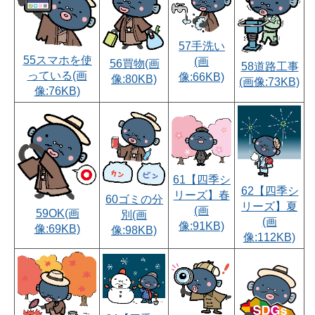
57手洗い
55スマホを使
(画
56買物(画
58道路工事
っている(画
像:66KB)
像:80KB)
(画像:73KB)
像:76KB)
61【四季シ
62【四季シ
リーズ】春
60ゴミの分
リーズ】夏
(画
59OK(画
別(画
(画
像:91KB)
像:69KB)
像:98KB)
像:112KB)