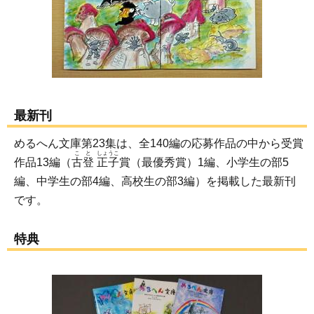
最新刊
めるへん文庫第23集は、全140編の応募作品の中から受賞
こと
しょうこ
作品13編（
古登
正子
賞（最優秀賞）1編、小学生の部5
編、中学生の部4編、高校生の部3編）を掲載した最新刊
です。
特典