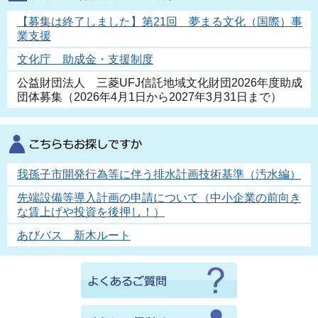
【募集は終了しました】第21回 夢まる文化（国際）事
業支援
文化庁 助成金・支援制度
公益財団法人 三菱UFJ信託地域文化財団2026年度助成
団体募集（2026年4月1日から2027年3月31日まで）
我孫子市開発行為等に伴う排水計画技術基準（汚水編）
先端設備等導入計画の申請について（中小企業の前向き
な賃上げや投資を後押し！）
あびバス 新木ルート