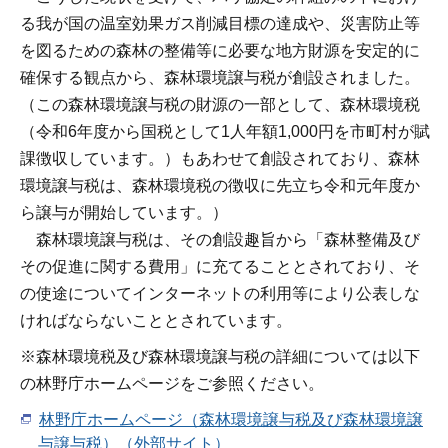
る我が国の温室効果ガス削減目標の達成や、災害防止等
を図るための森林の整備等に必要な地方財源を安定的に
確保する観点から、森林環境譲与税が創設されました。
（この森林環境譲与税の財源の一部として、森林環境税
（令和6年度から国税として1人年額1,000円を市町村が賦
課徴収しています。）もあわせて創設されており、森林
環境譲与税は、森林環境税の徴収に先立ち令和元年度か
ら譲与が開始しています。）
森林環境譲与税は、その創設趣旨から「森林整備及び
その促進に関する費用」に充てることとされており、そ
の使途についてインターネットの利用等により公表しな
ければならないこととされています。
※森林環境税及び森林環境譲与税の詳細については以下
の林野庁ホームページをご参照ください。
林野庁ホームページ（森林環境譲与税及び森林環境譲
与譲与税）（外部サイト）