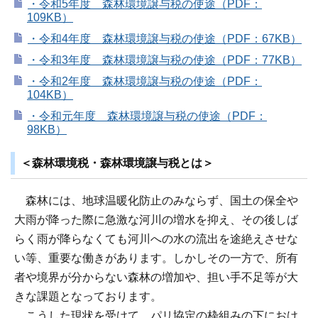
・令和5年度 森林環境譲与税の使途（PDF：
109KB）
・令和4年度 森林環境譲与税の使途（PDF：67KB）
・令和3年度 森林環境譲与税の使途（PDF：77KB）
・令和2年度 森林環境譲与税の使途（PDF：
104KB）
・令和元年度 森林環境譲与税の使途（PDF：
98KB）
＜森林環境税・森林環境譲与税とは＞
森林には、地球温暖化防止のみならず、国土の保全や
大雨が降った際に急激な河川の増水を抑え、その後しば
らく雨が降らなくても河川への水の流出を途絶えさせな
い等、重要な働きがあります。しかしその一方で、所有
者や境界が分からない森林の増加や、担い手不足等が大
きな課題となっております。
こうした現状を受けて、パリ協定の枠組みの下におけ