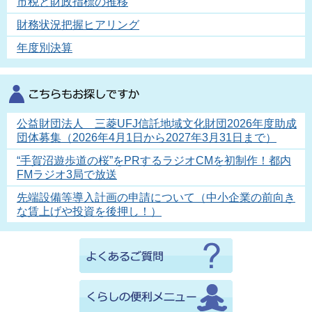
市税と財政指標の推移
財務状況把握ヒアリング
年度別決算
公益財団法人 三菱UFJ信託地域文化財団2026年度助成
団体募集（2026年4月1日から2027年3月31日まで）
“手賀沼遊歩道の桜”をPRするラジオCMを初制作！都内
FMラジオ3局で放送
先端設備等導入計画の申請について（中小企業の前向き
な賃上げや投資を後押し！）