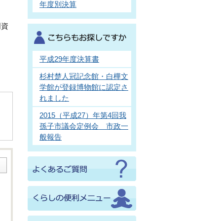
年度別決算
明資
平成29年度決算書
杉村楚人冠記念館・白樺文
学館が登録博物館に認定さ
れました
2015（平成27）年第4回我
孫子市議会定例会 市政一
般報告