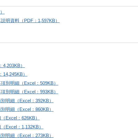
B）
資料（PDF：1,597KB）
,203KB）
4,245KB）
明細（Excel：509KB）
明細（Excel：993KB）
細（Excel：392KB）
細（Excel：860KB）
xcel：626KB）
cel：1,132KB）
細（Excel：273KB）