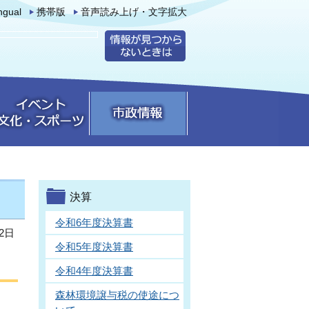
ingual
携帯版
音声読み上げ・文字拡大
決算
令和6年度決算書
2日
令和5年度決算書
令和4年度決算書
森林環境譲与税の使途につ