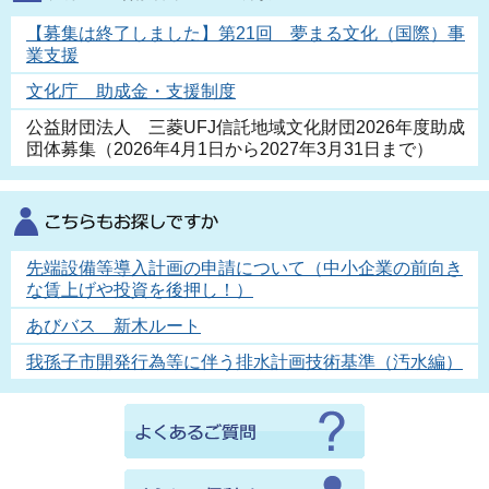
【募集は終了しました】第21回 夢まる文化（国際）事
業支援
文化庁 助成金・支援制度
公益財団法人 三菱UFJ信託地域文化財団2026年度助成
団体募集（2026年4月1日から2027年3月31日まで）
先端設備等導入計画の申請について（中小企業の前向き
な賃上げや投資を後押し！）
あびバス 新木ルート
我孫子市開発行為等に伴う排水計画技術基準（汚水編）