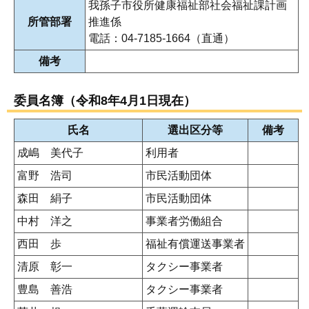
我孫子市役所健康福祉部社会福祉課計画
所管部署
推進係
電話：04-7185-1664（直通）
備考
委員名簿（令和8年4月1日現在）
氏名
選出区分等
備考
成嶋 美代子
利用者
富野 浩司
市民活動団体
森田 絹子
市民活動団体
中村 洋之
事業者労働組合
西田 歩
福祉有償運送事業者
清原 彰一
タクシー事業者
豊島 善浩
タクシー事業者