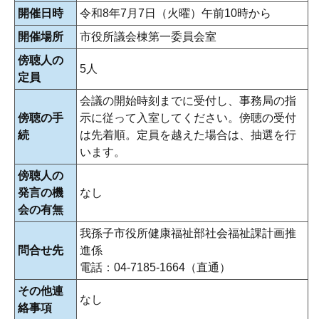
開催日時
令和8年7月7日（火曜）午前10時から
開催場所
市役所議会棟第一委員会室
傍聴人の
5人
定員
会議の開始時刻までに受付し、事務局の指
傍聴の手
示に従って入室してください。傍聴の受付
続
は先着順。定員を越えた場合は、抽選を行
います。
傍聴人の
発言の機
なし
会の有無
我孫子市役所健康福祉部社会福祉課計画推
問合せ先
進係
電話：04-7185-1664（直通）
その他連
なし
絡事項