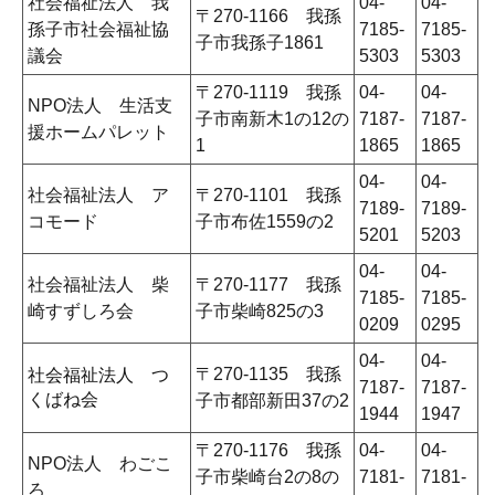
社会福祉法人 我
04-
04-
〒270-1166 我孫
孫子市社会福祉協
7185-
7185-
子市我孫子1861
議会
5303
5303
〒270-1119 我孫
04-
04-
NPO法人 生活支
子市南新木1の12の
7187-
7187-
援ホームパレット
1
1865
1865
04-
04-
社会福祉法人 ア
〒270-1101 我孫
7189-
7189-
コモード
子市布佐1559の2
5201
5203
04-
04-
社会福祉法人 柴
〒270-1177 我孫
7185-
7185-
崎すずしろ会
子市柴崎825の3
0209
0295
04-
04-
〒270-1135 我孫
社会福祉法人 つ
7187-
7187-
くばね会
子市都部新田37の2
1944
1947
〒270-1176 我孫
04-
04-
NPO法人 わごこ
子市柴崎台2の8の
7181-
7181-
ろ