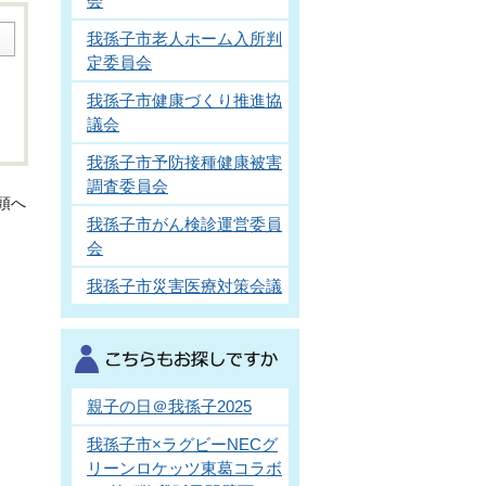
会
我孫子市老人ホーム入所判
定委員会
我孫子市健康づくり推進協
議会
我孫子市予防接種健康被害
調査委員会
頭へ
我孫子市がん検診運営委員
会
我孫子市災害医療対策会議
親子の日＠我孫子2025
我孫子市×ラグビーNECグ
リーンロケッツ東葛コラボ