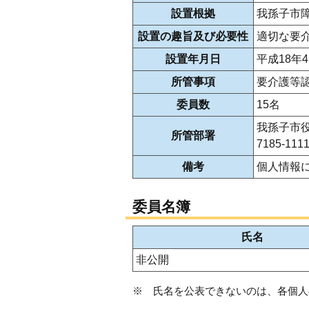
設置根拠
我孫子市
設置の趣旨及び必要性
適切な要
設置年月日
平成18年
所管事項
要介護等
委員数
15名
我孫子市
所管部署
7185-11
備考
個人情報
委員名簿
氏名
非公開
※ 氏名を公表できないのは、各個人