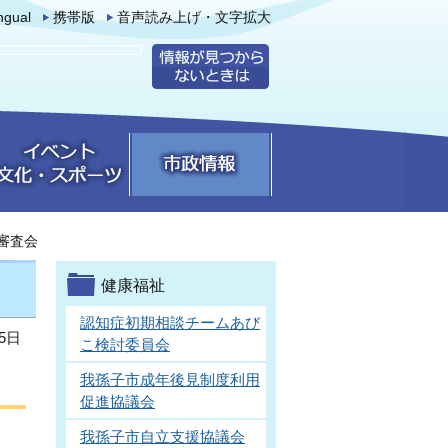
ingual
携帯版
音声読み上げ・文字拡大
審査会
健康福祉
認知症初期相談チームあび
5日
こ検討委員会
我孫子市成年後見制度利用
促進協議会
我孫子市自立支援協議会