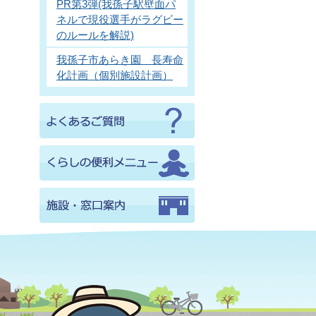
PR第3弾(我孫子駅壁面パ
ネルで現役選手がラグビー
のルールを解説)
我孫子市あらき園 長寿命
化計画（個別施設計画）