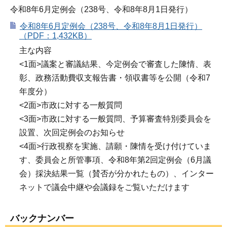
令和8年6月定例会（238号、令和8年8月1日発行）
令和8年6月定例会（238号、令和8年8月1日発行）
（PDF：1,432KB）
主な内容
<1面>議案と審議結果、今定例会で審査した陳情、表
彰、政務活動費収支報告書・領収書等を公開（令和7
年度分）
<2面>市政に対する一般質問
<3面>市政に対する一般質問、予算審査特別委員会を
設置、次回定例会のお知らせ
<4面>行政視察を実施、請願・陳情を受け付けていま
す、委員会と所管事項、令和8年第2回定例会（6月議
会）採決結果一覧（賛否が分かれたもの）、インター
ネットで議会中継や会議録をご覧いただけます
バックナンバー