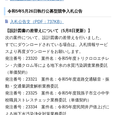
令和5年5月26日執行公募型競争入札公告
入札公告文（PDF：737KB）
【設計図書の差替えについて（5月8日更新）】
次の案件について、設計図書の差替えを行いました。
すでにダウンロードされている場合は、入札情報サービ
スより再度ダウンロードをお願いします。
発注番号：23320 案件名：令和5年度トリクロロエチレ
ン・六価クロム等による地下水の水質汚染調査業務委託
（単価契約）
発注番号：23321 案件名：令和5年度道路交通騒音・振
動・交通量調査解析業務委託
発注番号：23325 案件名：令和5年度我孫子市立小中学
校職員ストレスチェック業務委託（単価契約）
発注番号：23334 案件名：令和5年度民間井戸借上げに
よる地下水汚染浄化対策業務委託