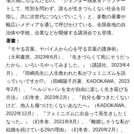
場人物にちなんだもの。「ジェンダー感覚をアップデー
トして、性別を問わず、誰もが生きづらくない社会を目
指し、共に次世代につないでいこう」と、多数の著書や
幅広いメディアを通して呼びかけている。全国各地の自
治体や学校、企業などが開催する講演会でも登壇。
著書：
『モヤる言葉、ヤバイ人から心を守る言葉の護身術』
（大和書房、2023年6月）、『生きづらくて死にそうだっ
たから、いろいろやってみました。』（講談社、2023年4
月）、『田嶋先生に人生救われた私がフェミニズムを語
っていいですか!?』（田嶋陽子共著、KADOKAWA、2023
年2月）、『ヘルジャパンを女が自由に楽しく生き延びる
方法』（幻冬舎、2023年2月）、『自分も傷つきたくない
けど、他人も傷つけたくないあなたへ』（KADOKAWA、
2022年12月）、『フェミニズムに出会って長生きしたく
なった。』（幻冬舎、2021年8月）、『離婚しそうな私が
結婚を続けている29の理由』（幻冬舎、2020年2月）、