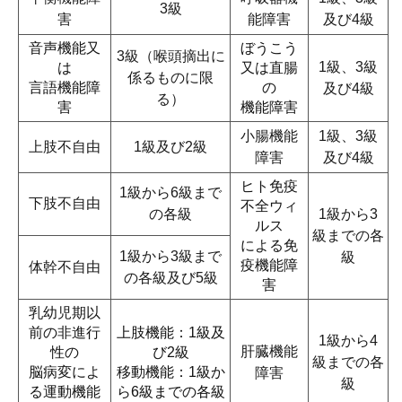
3級
害
能障害
及び4級
音声機能又
ぼうこう
3級（喉頭摘出に
1級、3級
は
又は直腸
係るものに限
言語機能障
の
及び4級
る）
害
機能障害
小腸機能
1級、3級
上肢不自由
1級及び2級
障害
及び4級
ヒト免疫
1級から6級まで
下肢不自由
不全ウィ
の各級
1級から3
ルス
級までの各
による免
1級から3級まで
級
疫機能障
体幹不自由
の各級及び5級
害
乳幼児期以
前の非進行
上肢機能：1級及
1級から4
肝臓機能
性の
び2級
級までの各
脳病変によ
移動機能：1級か
障害
級
る運動機能
ら6級までの各級