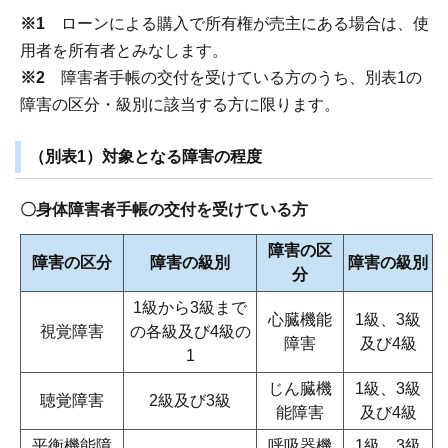
※1
ローンによる購入で所有権が売主にある場合は、使
用者を所有者とみなします。
※2
障害者手帳の交付を受けている方のうち、別表1の
障害の区分・級別に該当する方に限ります。
（別表1）対象となる障害の程度
〇身体障害者手帳の交付を受けている方
障害の区
障害の区分
障害の級別
障害の級別
分
1級から3級まで
心臓機能
1級、3級
視覚障害
の各級及び4級の
障害
及び4級
1
じん臓機
1級、3級
聴覚障害
2級及び3級
能障害
及び4級
平衡機能障
呼吸器機
1級、3級