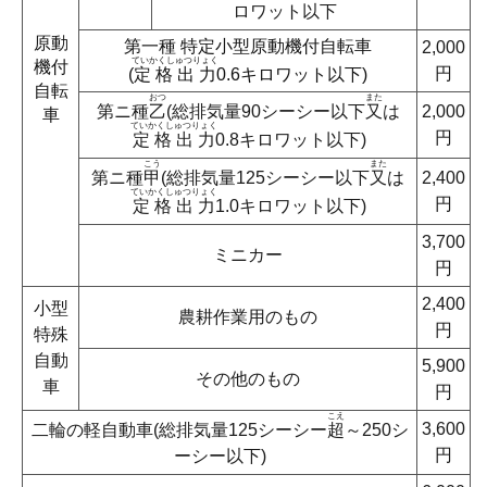
ロワット以下
原動
第一種 特定小型原動機付自転車
2,000
ていかくしゅつりょく
機付
円
(
定格出力
0.6キロワット以下)
自転
おつ
また
第ニ種
乙
(総排気量90シーシー以下
又
は
2,000
車
ていかくしゅつりょく
円
定格出力
0.8キロワット以下)
こう
また
第ニ種
甲
(総排気量125シーシー以下
又
は
2,400
ていかくしゅつりょく
円
定格出力
1.0キロワット以下)
3,700
ミニカー
円
2,400
小型
農耕作業用のもの
円
特殊
自動
5,900
その他のもの
車
円
こえ
3,600
二輪の軽自動車(総排気量125シーシー
超
～250シ
円
ーシー以下)