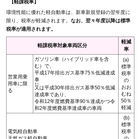
【軽課税率】
環境性能に優れた軽自動車は、新車新規登録の翌年度に
限り、税率が軽減されます。
なお、翌々年度以降は標準
税率が適用されます。
軽減
軽課税率対象車両区分
率
ガソリン車（ハイブリッド車を含
(a)
む）で、
標準
平成17年排出ガス基準75％低減達成
税率
営業用乗
車
の
用車に限
また
おお
又
は平成30年排出ガス基準50％低減
る
むね
達成車であり、
50％
令和12年度燃費基準90％達成かつ令
軽減
和2年度燃費基準達成車の車両
(b)
標準
電気軽自動車
税率
天然ガス軽自動車
の