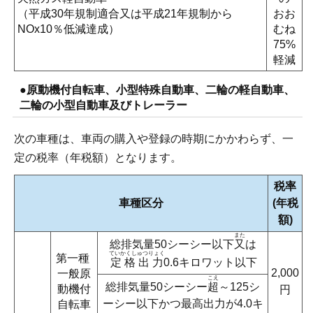
（平成30年規制適合又は平成21年規制から
おお
NOx10％低減達成）
むね
75%
軽減
●原動機付自転車、小型特殊自動車、二輪の軽自動車、
二輪の小型自動車及びトレーラー
次の車種は、車両の購入や登録の時期にかかわらず、一
定の税率（年税額）となります。
税率
車種区分
(年税
額)
また
総排気量50シーシー以下
又
は
ていかくしゅつりょく
第一種
定格出力
0.6キロワット以下
2,000
一般原
こえ
総排気量50シーシー
超
～125シ
動機付
円
ーシー以下かつ最高出力が4.0キ
自転車