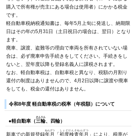
購入で所有権が売主にある場合は使用者）にかかる税金
です。
軽自動車税納税通知書は、毎年5月上旬に発送し、納期限
日はその年の5月31日（土日祝日の場合は、翌日）となり
ます。
廃車、譲渡、盗難等の理由で車両を所有されていない場
合は、必ず廃車申告手続きをしてください。手続きをし
ないと、翌年度以降も登録名義人に課税されます。
なお、軽自動車税は、自動車税と異なり、税額の月割り
還付の制度はありませんので、4月2日以降に譲渡や廃車
をしても、税金の還付はありません。
令和8年度 軽自動車税の税率（年税額）について
さんりん
●軽自動車（
三輪
、四輪）
ねんげつ
しょどけんさねんげつ
新車での新規登録
年月
「
初度検査年月
」により、税率が