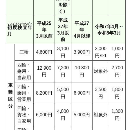
を除
く）
平成
平成25
平成27
しょどけんさねんげつ
27年
令和7年4月～
初度検査年
年
年
3月以
令和8年3月
月
3月以前
4月以降
前
3,100
2,000
1,000
三輪
4,600円
3,900円
円
円※1
円
四輪・
7,200
10,800
2,700
12,900
乗用・
対象外
円
円
円
円
自家用
車
四輪・
5,500
3,500
1,800
種
乗用・
8,200円
6,900円
円
円
円
区
営業用
分
四輪・
4,000
1,300
貨物・
6,000円
5,000円
対象外
円
円
自家用