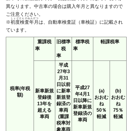
異なります。中古車の場合は購入年月と異なりますので
ご注意ください。
しょどけんさねんげつ
※
初度検査年月
は、自動車検査証（車検証）に記載され
ています。
重課税
旧標準
標準税
軽課税率
率
税
率
率
平成
27年3
月31
日以前
平成27
税率(年税
新車新規
に新車
(a)
(b)
年4月1
額)
登録後
新規登
おおむ
おおむ
日以降に
13年を
録済の
ね
ね
新車新規
超える
車両
50％
75％
登録済の
車両
(重課
軽減
軽減
車両
税率対
象車両