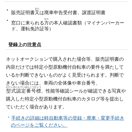
また
販売証明書
又
は廃車申告受付書、譲渡証明書
かた
窓口に来られる
方
の本人確認書類（マイナンバーカー
ド、運転免許証等）
登録上の注意点
ネットオークションで購入された場合等、販売証明書の
内容だけでは特定小型原動機付自転車の要件を満たして
いるか判断できないものがよく見受けられます。判断で
きない場合には、車両の全体像や車台番号、
かたしきにんていばんごうひょう
型式認定番号標
、性能等確認シールが確認できる写真や
購入した特定小型原動機付自転車のカタログ等を提出し
ていただく場合があります。
手続きの詳細は軽自動車等の登録・廃車・変更手続き
のページをご覧ください。