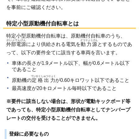
を事前にご確認ください。
特定小型原動機付自転車とは
特定小型原動機付自転車は、原動機付自転車のうち、
がいぶでんげん
どうりょくげん
外部電源
により供給される電気を
動力源
とするものであ
って、以下の要件全てに該当する車両を言います。
車体の長さが1.9メートル以下、幅が0.6メートル以下
であること
ていかくしゅつりょく
原動機の
定格出力
が0.60キロワット以下であること
最高速度が20キロメートル毎時以下であること
※要件に該当しない場合は、形状が電動キックボード等
であっても、特定小型原動機付自転車としてナンバープ
レートの交付を受けることができません。
登録に必要なもの