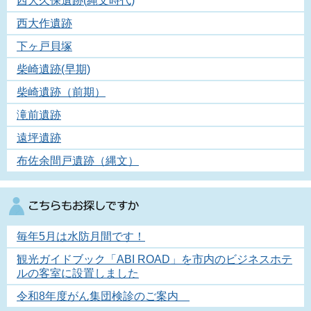
西大久保遺跡(縄文時代)
西大作遺跡
下ヶ戸貝塚
柴崎遺跡(早期)
柴崎遺跡（前期）
滝前遺跡
遠坪遺跡
布佐余間戸遺跡（縄文）
毎年5月は水防月間です！
観光ガイドブック「ABI ROAD」を市内のビジネスホテ
ルの客室に設置しました
令和8年度がん集団検診のご案内