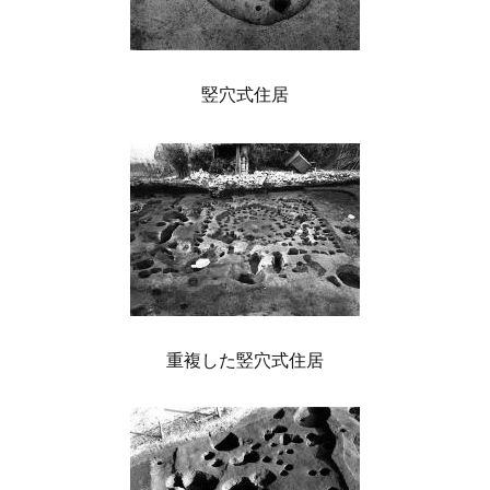
竪穴式住居
重複した竪穴式住居