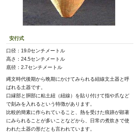
安行式
口径：19.0センチメートル
高さ：24.5センチメートル
底径：2.7センチメートル
縄文時代後期から晩期にかけてみられる紐線文土器と呼
ばれる土器です。
口縁部と胴部に粘土紐（紐線）を貼り付けて指や爪など
で刻みを入れるという特徴があります。
比較的簡素に作られていること、熱を受けた痕跡が顕著
にみられることが多いことなどから、日常の煮炊きで使
われた土器の形だとも言われています。