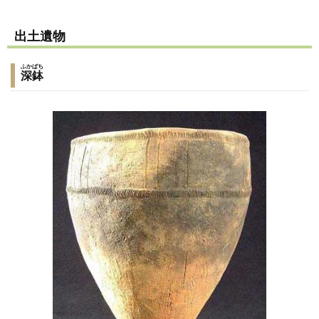
出土遺物
ふかばち
深鉢