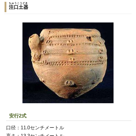
ちゅうこうどき
注口土器
安行2式
口径：11.0センチメートル
高さ：13.3センチメートル