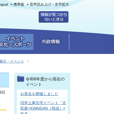
ingual
携帯版
音声読み上げ・文字拡大
展示・イベント
令和6年度から現在の
イベント
8日
お茶会を開催しました
旧井上家住宅イベント「古
民家×KWAIDAN（怪談）×
民具」