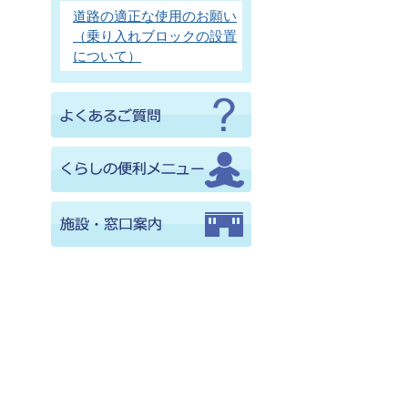
道路の適正な使用のお願い
（乗り入れブロックの設置
について）
。