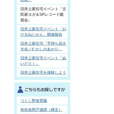
旧井上家住宅イベント「古
民家ヨガ＆SPレコード鑑
賞会」
旧井上家住宅イベント「お
ひるねじかん」開催報告
旧井上家住宅「手持ち花火
大会／むかしのあかり」
旧井上家住宅イベント「ぬ
いどり！」
旧井上家住宅を体験しよう
つくし野保育園
布佐余間戸遺跡（縄文）