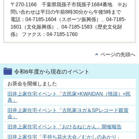
〒270-1166 千葉県我孫子市我孫子1684番地 ※お
問い合わせは平日の午前8時30分から午後5時まで
電話：04-7185-1604（スポーツ振興係）、04-7185-
1601（文化振興係）、04-7185-1583（歴史文化財
係） ファクス：04-7185-1760
ページの先頭へ
令和6年度から現在のイベント
お茶会を開催しました
旧井上家住宅イベント「古民家×KWAIDAN（怪談）×民
具」
旧井上家住宅イベント「古民家ヨガ＆SPレコード鑑賞
会」
旧井上家住宅イベント「おひるねじかん」開催報告
旧井上家住宅「手持ち花火大会／むかしのあかり」