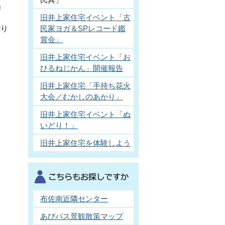
』
旧井上家住宅イベント「古
民家ヨガ＆SPレコード鑑
ぷり
賞会」
旧井上家住宅イベント「お
ひるねじかん」開催報告
旧井上家住宅「手持ち花火
大会／むかしのあかり」
旧井上家住宅イベント「ぬ
いどり！」
旧井上家住宅を体験しよう
布佐南近隣センター
あびバス景観散策マップ