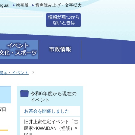
ingual
携帯版
音声読み上げ・文字拡大
展示・イベント
令和6年度から現在の
イベント
7日
お茶会を開催しました
旧井上家住宅イベント「古
民家×KWAIDAN（怪談）×
民具」