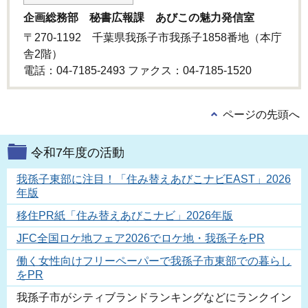
企画総務部 秘書広報課 あびこの魅力発信室
〒270-1192 千葉県我孫子市我孫子1858番地（本庁
舎2階）
電話：04-7185-2493 ファクス：04-7185‐1520
ページの先頭へ
令和7年度の活動
我孫子東部に注目！「住み替えあびこナビEAST」2026
年版
移住PR紙「住み替えあびこナビ」2026年版
JFC全国ロケ地フェア2026でロケ地・我孫子をPR
働く女性向けフリーペーパーで我孫子市東部での暮らし
をPR
我孫子市がシティブランドランキングなどにランクイン