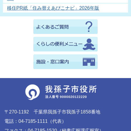
移住PR紙「住み替えあびこナビ」2026年版
〒270-1192 千葉県我孫子市我孫子1858番地
電話：04-7185-1111（代表）
ファクス：04-7185-1520（秘書広報課広報室）