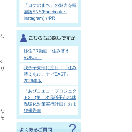
「ロケのまち」の魅力を韓
国語SNS(Facebook・
Instagram)でPR
し
度な
移住PR動画「住み替え
VOICE」
ペ
我孫子東部に注目！「住み
かり
替えあびこナビEAST」
2026年版
「あびこエコ・プロジェク
ト2」(第二次我孫子市地球
温暖化対策実行計画）およ
び報告書
かな
、そ