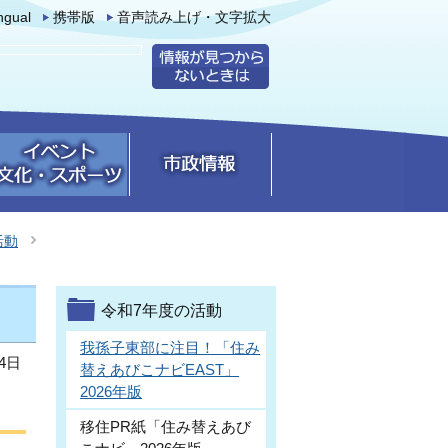
ingual
携帯版
音声読み上げ・文字拡大
活動
令和7年度の活動
我孫子東部に注目！「住み
4日
替えあびこナビEAST」
2026年版
移住PR紙「住み替えあび