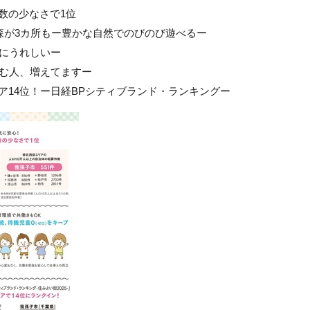
数の少なさで1位
森が3カ所もー豊かな自然でのびのび遊べるー
きにうれしいー
住む人、増えてますー
ア14位！ー日経BPシティブランド・ランキングー