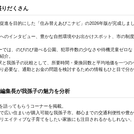
盛りだくさん
促進を目的にした「住み替えあびこナビ」の2026年版が完成しま
へのインタビュー、豊かな自然環境やお出かけスポット、市の制
ーナーでは、のびのび遊べる公園、犯罪件数の少なさや待機児童ゼロな
紹介。
駅と我孫子の比較として、所要時間・乗換回数と平均地価を一つの
り必要な、通勤とお金の問題を検討するための情報もひと目で分
副編集長が我孫子の魅力を分析
力を語ってもらうコーナーを掲載。
で広い住まいが購入可能な我孫子市。都心までの交通利便性や豊
リエイティブな子育てをしたい家族にも注目されるかもしれない