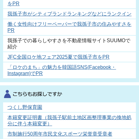
をPR
我孫子市がシティブランドランキングなどにランクイン
働く女性向けフリーペーパーで我孫子市の住みやすさを
PR
我孫子での暮らしやすさを不動産情報サイトSUUMOで
紹介
JFC全国ロケ地フェア2025夏で我孫子市をPR
「ロケのまち」の魅力を韓国語SNS(Facebook・
Instagram)でPR
つくし野保育園
本籍変更証明書（我孫子駅前土地区画整理事業の換地処
分に伴う本籍変更）
市制施行50周年市民文化スポーツ栄誉章受章者