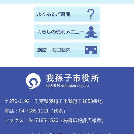
〒270-1192 千葉県我孫子市我孫子1858番地
電話：04-7185-1111（代表）
ファクス：04-7185-1520（秘書広報課広報室）