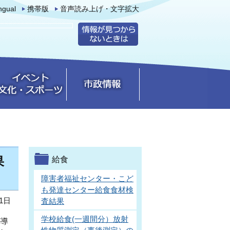
ingual
携帯版
音声読み上げ・文字拡大
果
給食
障害者福祉センター・こど
も発達センター給食食材検
1日
査結果
学校給食(一週間分）放射
が導