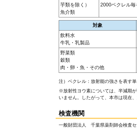
芋類を除く）
2000ベクレル
魚介類
対象
飲料水
牛乳・乳製品
野菜類
穀類
肉・卵・魚・その他
注）ベクレル：放射能の強さを表す単
※放射性ヨウ素については、半減期が
いません。したがって、本市は現在、
検査機関
一般財団法人 千葉県薬剤師会検査セ