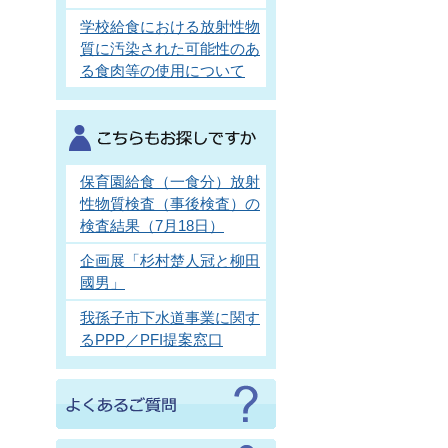
学校給食における放射性物
質に汚染された可能性のあ
る食肉等の使用について
保育園給食（一食分）放射
性物質検査（事後検査）の
検査結果（7月18日）
企画展「杉村楚人冠と柳田
國男」
我孫子市下水道事業に関す
るPPP／PFI提案窓口