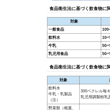
食品衛生法に基づく飲食物に関
対象
一般食品
10
飲料水
10
牛乳
50
乳児用食品
50
食品衛生法に基づく飲食物に関
対象
飲料水
300ベクレル毎
牛乳・乳製品
乳児用調製粉乳
（注）
野菜類（根葉、