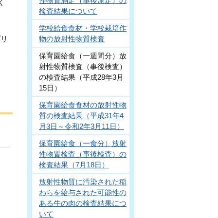
性物質測定（事後測定）の
く
検査結果について
学校給食食材・学校栽培作
プリ
物の放射性物質検査
保育園給食（一週間分）放
射性物質検査（事後検査）
の検査結果（平成28年3月
15日）
保育園給食食材の放射性物
質の検査結果（平成31年4
月3日～令和2年3月11日）
保育園給食（一食分）放射
性物質検査（事後検査）の
検査結果（7月18日）
放射性物質に汚染された稲
わらを給与された可能性の
ある牛の肉の検査結果につ
いて