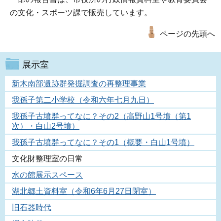
の文化・スポーツ課で販売しています。
ページの先頭へ
展示室
新木南部遺跡群発掘調査の再整理事業
我孫子第二小学校（令和六年七月九日）
我孫子古墳群ってなに？その2（高野山1号墳（第1
次）・白山2号墳）
我孫子古墳群ってなに？その1（概要・白山1号墳）
文化財整理室の日常
水の館展示スペース
湖北郷土資料室（令和6年6月27日閉室）
旧石器時代