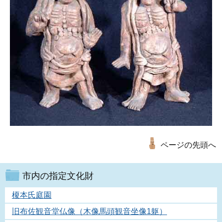
ページの先頭へ
市内の指定文化財
榎本氏庭園
旧布佐観音堂仏像（木像馬頭観音坐像1躯）