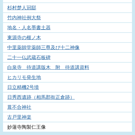
杉村楚人冠邸
竹内神社例大祭
地名・人名墨書土器
東源寺の榧ノ木
中里薬師堂薬師三尊及び十二神像
二十一仏武蔵石板碑
白泉寺 待道講版木 附 待道講資料
ヒカリモ発生地
日立精機2号墳
日秀西遺跡（相馬郡衙正倉跡）
葺不合神社
古戸里神楽
妙蓮寺陶製仁王像