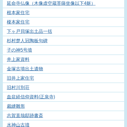
延命寺仏像（木像虚空蔵菩薩坐像以下4躯）
根本家住宅
榎本家住宅
下ヶ戸貝塚出土品一括
杉村楚人冠陶板句碑
子の神5号墳
井上家資料
金塚古墳出土遺物
旧井上家住宅
旧村川別荘
血盆経信仰資料(正泉寺)
裁縫雛形
志賀直哉邸跡書斎
水神山古墳