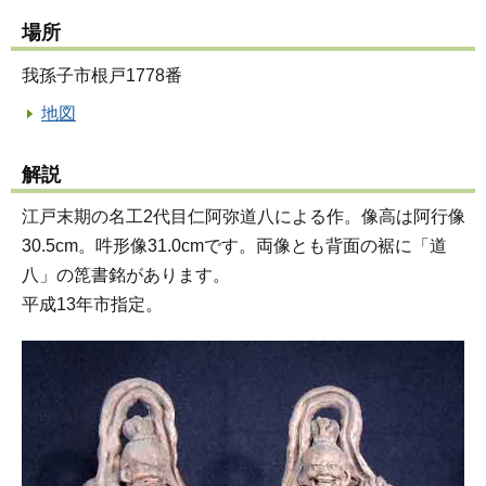
場所
我孫子市根戸1778番
地図
解説
江戸末期の名工2代目仁阿弥道八による作。像高は阿行像
30.5cm。吽形像31.0cmです。両像とも背面の裾に「道
八」の箆書銘があります。
平成13年市指定。