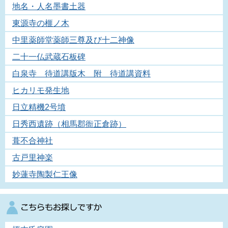
地名・人名墨書土器
東源寺の榧ノ木
中里薬師堂薬師三尊及び十二神像
二十一仏武蔵石板碑
白泉寺 待道講版木 附 待道講資料
ヒカリモ発生地
日立精機2号墳
日秀西遺跡（相馬郡衙正倉跡）
葺不合神社
古戸里神楽
妙蓮寺陶製仁王像