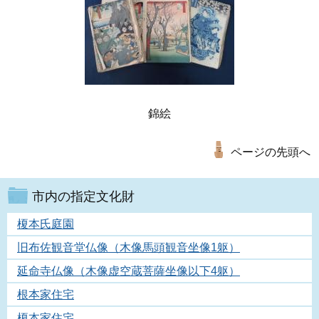
錦絵
ページの先頭へ
市内の指定文化財
榎本氏庭園
旧布佐観音堂仏像（木像馬頭観音坐像1躯）
延命寺仏像（木像虚空蔵菩薩坐像以下4躯）
根本家住宅
榎本家住宅