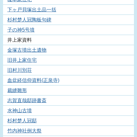
下ヶ戸貝塚出土品一括
杉村楚人冠陶板句碑
子の神5号墳
井上家資料
金塚古墳出土遺物
旧井上家住宅
旧村川別荘
血盆経信仰資料(正泉寺)
裁縫雛形
志賀直哉邸跡書斎
水神山古墳
杉村楚人冠邸
竹内神社例大祭