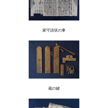
家守請状の事
蔵の鍵