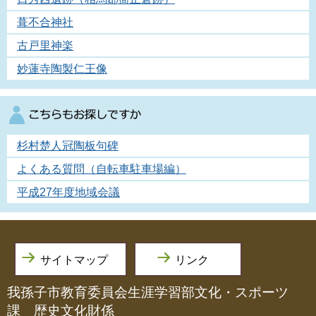
葺不合神社
古戸里神楽
妙蓮寺陶製仁王像
杉村楚人冠陶板句碑
よくある質問（自転車駐車場編）
平成27年度地域会議
サイトマップ
リンク
我孫子市教育委員会生涯学習部文化・スポーツ
課 歴史文化財係