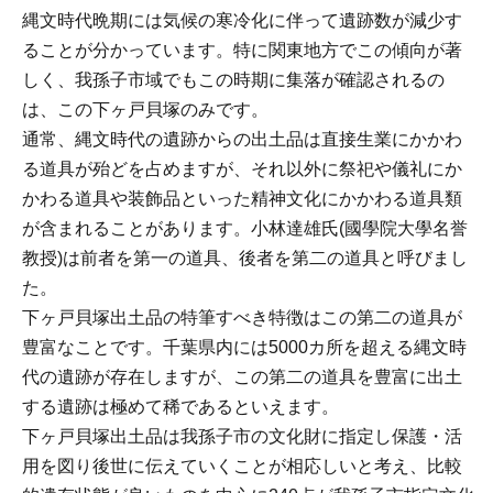
縄文時代晩期には気候の寒冷化に伴って遺跡数が減少す
ることが分かっています。特に関東地方でこの傾向が著
しく、我孫子市域でもこの時期に集落が確認されるの
は、この下ヶ戸貝塚のみです。
通常、縄文時代の遺跡からの出土品は直接生業にかかわ
る道具が殆どを占めますが、それ以外に祭祀や儀礼にか
かわる道具や装飾品といった精神文化にかかわる道具類
が含まれることがあります。小林達雄氏(國學院大學名誉
教授)は前者を第一の道具、後者を第二の道具と呼びまし
た。
下ヶ戸貝塚出土品の特筆すべき特徴はこの第二の道具が
豊富なことです。千葉県内には5000カ所を超える縄文時
代の遺跡が存在しますが、この第二の道具を豊富に出土
する遺跡は極めて稀であるといえます。
下ヶ戸貝塚出土品は我孫子市の文化財に指定し保護・活
用を図り後世に伝えていくことが相応しいと考え、比較