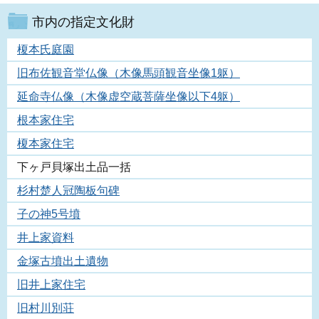
市内の指定文化財
榎本氏庭園
旧布佐観音堂仏像（木像馬頭観音坐像1躯）
延命寺仏像（木像虚空蔵菩薩坐像以下4躯）
根本家住宅
榎本家住宅
下ヶ戸貝塚出土品一括
杉村楚人冠陶板句碑
子の神5号墳
井上家資料
金塚古墳出土遺物
旧井上家住宅
旧村川別荘