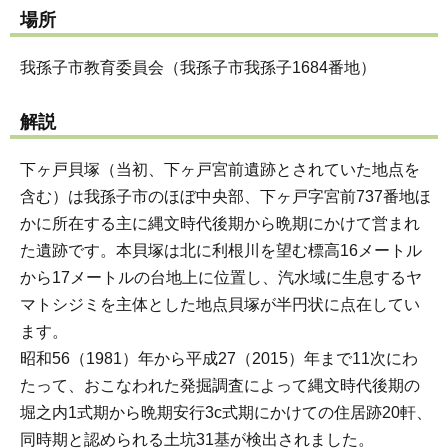
場所
我孫子市教育委員会（我孫子市我孫子1684番地）
解説
下ヶ戸貝塚（当初、下ヶ戸宮前遺跡とされていた地点を
含む）は我孫子市のほぼ中央部、下ヶ戸字宮前737番地ほ
かに所在する主に縄文時代後期から晩期にかけて営まれ
た遺跡です。本貝塚は北に利根川を望む標高16メートル
から17メートルの台地上に位置し、汽水域に生息するヤ
マトシジミを主体とした地点貝塚が半円状に点在してい
ます。
昭和56（1981）年から平成27（2015）年まで11次にわ
たって、おこなわれた発掘調査によって縄文時代後期の
堀之内1式期から晩期安行3c式期にかけての住居跡20軒、
同時期と認められる土坑31基が検出されました。