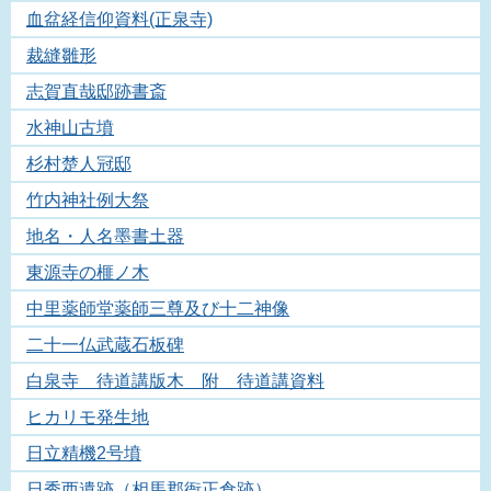
血盆経信仰資料(正泉寺)
裁縫雛形
志賀直哉邸跡書斎
水神山古墳
杉村楚人冠邸
竹内神社例大祭
地名・人名墨書土器
東源寺の榧ノ木
中里薬師堂薬師三尊及び十二神像
二十一仏武蔵石板碑
白泉寺 待道講版木 附 待道講資料
ヒカリモ発生地
日立精機2号墳
日秀西遺跡（相馬郡衙正倉跡）