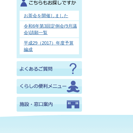
お茶会を開催しました
令和6年第3回定例会(9月議
会)請願一覧
平成29（2017）年度予算
編成