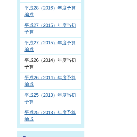
平成28（2016）年度予算
編成
平成27（2015）年度当初
予算
平成27（2015）年度予算
編成
平成26（2014）年度当初
予算
平成26（2014）年度予算
編成
平成25（2013）年度当初
予算
平成25（2013）年度予算
編成