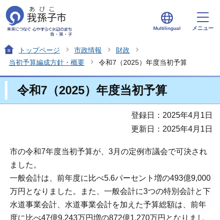
メニュー
Multilingual
トップページ
市政情報
財政
当初予算編成方針・概要
令和7（2025）年度当初予算
令和7（2025）年度当初予算
登録日：2025年4月1日
更新日：2025年4月1日
市の令和7年度当初予算が、3月の定例市議会で可決され
ました。
一般会計は、前年度に比べ5.6パーセント増の493億9,000
万円となりました。また、一般会計に3つの特別会計と下
水道事業会計、水道事業会計を加えた予算総額は、前年
度に比べ47億9,243万円増の872億1,270万円となりまし